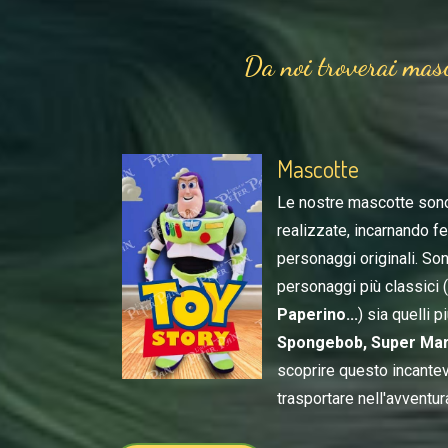
Da noi troverai masc
Mascotte
Le nostre mascotte son
realizzate, incarnando f
personaggi originali. Son
personaggi più classici
Paperino...
) sia quelli 
Spongebob, Super Mari
scoprire questo incante
trasportare nell'avventur