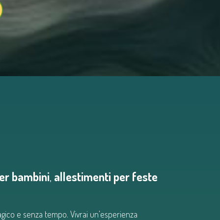
er bambini
,
allestimenti per feste
agico e senza tempo. Vivrai un'esperienza