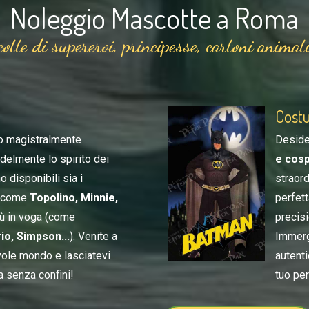
Noleggio Mascotte a Roma
otte di supereroi, principesse, cartoni animati
Costu
o magistralmente
Desider
edelmente lo spirito dei
e cosp
o disponibili sia i
straord
 (come
Topolino, Minnie,
perfet
più in voga (come
precisi
o, Simpson...
). Venite a
Immerg
vole mondo e lasciatevi
autenti
a senza confini!
tuo pe